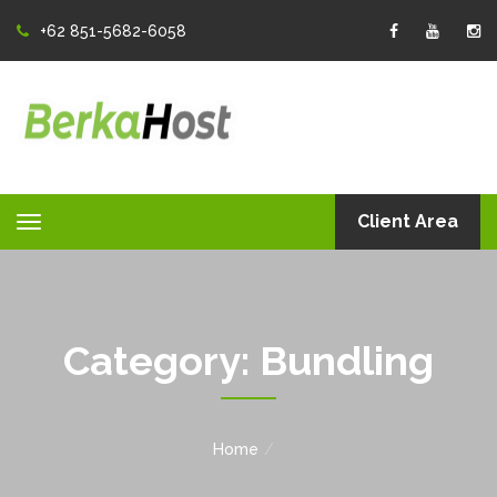
+62 851-5682-6058
Client Area
Toggle
navigation
Category:
Bundling
Home