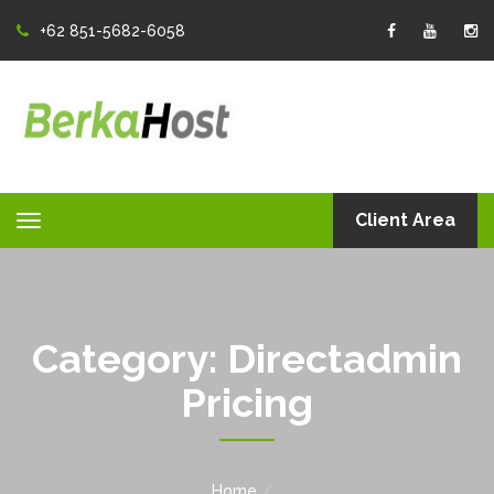
+62 851-5682-6058
Client Area
Toggle
navigation
Category:
Directadmin
Pricing
Home