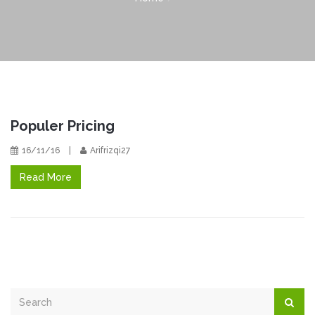
Populer Pricing
16/11/16
|
Arifrizqi27
Read More