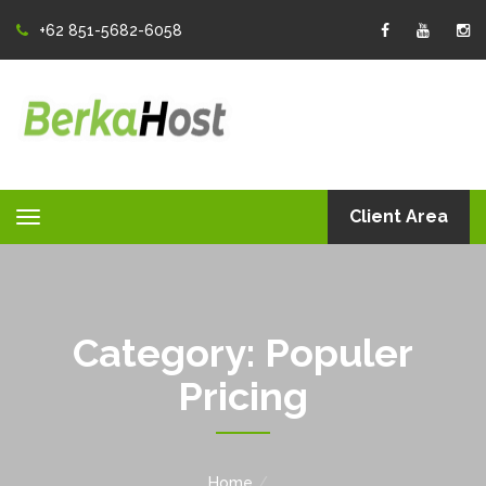
+62 851-5682-6058
Client Area
Toggle
navigation
Category:
Populer
Pricing
Home